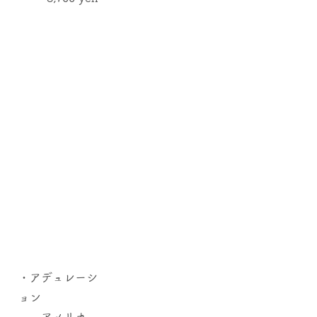
​Red wine
・ロロン・フィ
ス・シラー
​ フランス
産 シラー
100％
3,480
yen
・アデュレーシ
ョン