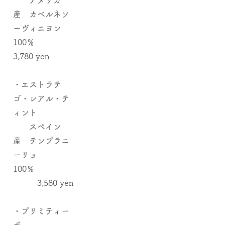
アメリカ
産 カベルネソ
ーヴィニヨン
100％
3,780 yen
​・エストラテ
ゴ・レアル・テ
ィント
スペイン
産 テンプラニ
ーリョ
100％
3,580 yen
・プリミティー