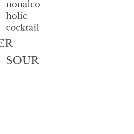
nonalco
holic
​cocktail
ER
SOUR
・アサヒスーパ
ードライ
（生）
580 yen
・バドワイザ
ー （アメ
リカ）