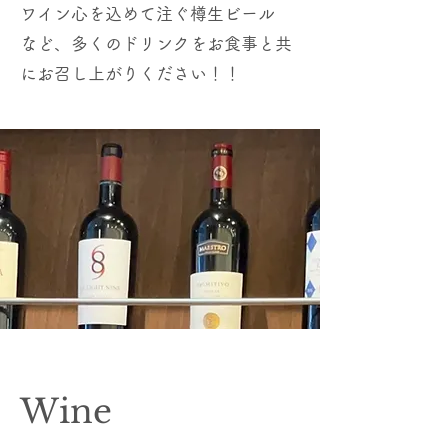
ワイン
心を込めて注ぐ樽生ビール
など、
多くのドリンクを
​お食事と共
にお召し上がりください！！
​Wine