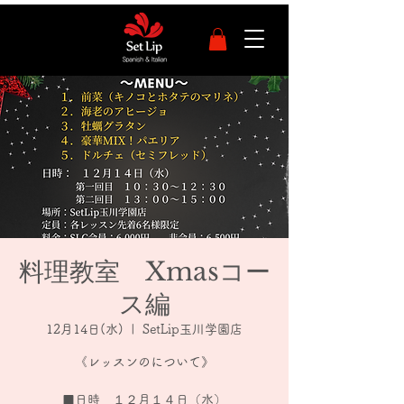
料理教室 Xmasコー
ス編
12月14日(水)
  |  
SetLip玉川学園店
《レッスンのについて》
■日時 １２月１４日（水）