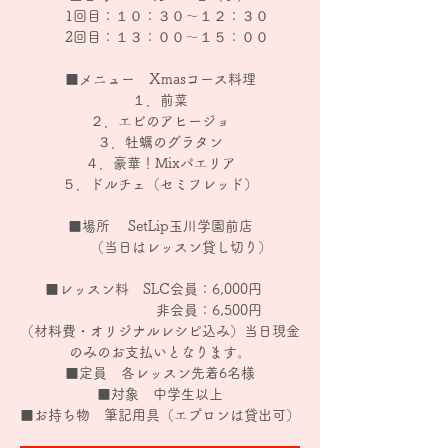
1回目：１０：３０～１２：３０
2回目：１３：００～１５：００
■メニュー Xmasコース料理
１．前菜
２．エビのアヒージョ
３．牡蠣のグラタン
４．豪華！Mixパエリア
５．ドルチェ（セミフレッド）
■場所 SetLip玉川学園前店
（当日はレッスン貸し切り）
■レッスン料 SLC会員：6,000円
非会員：6,500円
（材料費・オリジナルレシピ込み）当日現金
のみのお支払いとなります。
■定員 各レッスン先着6名様
■対象 中学生以上