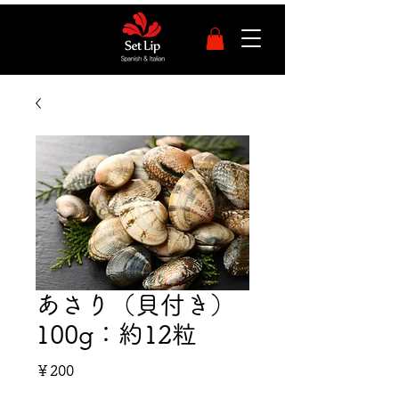
あさり（貝付き）
100g：約12粒
価
￥200
格