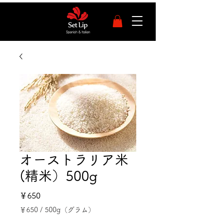
オーストラリア米
(精米）500g
価
￥650
￥650
/
500g（グラム）
格